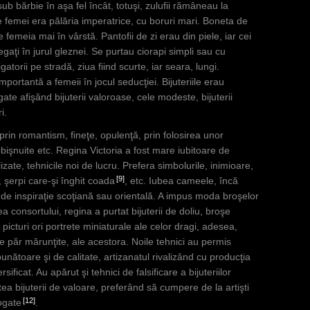
ub bărbie în aşa fel încât, totuşi, zulufii rămâneau la
femei era pălăria imperatrice, cu boruri mari. Boneta de
 femeia mai în vârstă. Pantofii de zi erau din piele, iar cei
gaţi în jurul gleznei. Se purtau ciorapi simpli sau cu
torii pe stradă, ziua fiind scurte, iar seara, lungi.
mportantă a femeii în jocul seducţiei. Bijuteriile erau
te afişând bijuterii valoroase, cele modeste, bijuterii
i.
at prin romantism, fineţe, opulenţă, prin folosirea unor
obişnuite etc. Regina Victoria a fost mare iubitoare de
izate, tehnicile noi de lucru. Prefera simbolurile, inimioare,
9
, şerpi care-şi înghit coada
, etc. Iubea cameele, încă
nt, de inspiraţie scoţiană sau orientală. A impus moda broşelor
 consortului, regina a purtat bijuterii de doliu, broşe
picturi ori portrete miniaturale ale celor dragi, adesea,
e de păr mărunţite, ale acestora. Noile tehnici au permis
unătoare şi de calitate, artizanatul rivalizând cu producţia
ificat. Au apărut şi tehnici de falsificare a bijuteriilor
itea bijuterii de valoare, preferând să cumpere de la artişti
12
rogate
.