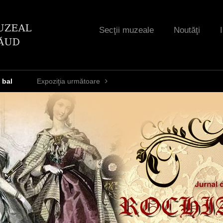
Jump to navigation
Secţii muzeale
Noutăţi
 bal
Expoziţia următoare