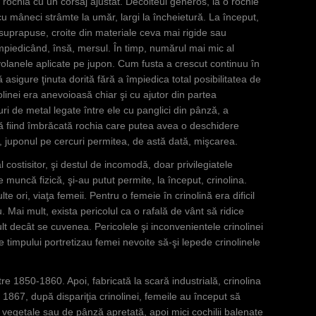
 rochia cu un corsaj ajustat. Decolteul generos, la o rochie
cu mâneci strâmte la umăr, largi la încheietură. La început,
 suprapuse, croite din materiale ceva mai rigide sau
mpiedicând, însă, mersul. În timp, numărul mai mic al
 volanele aplicate pe jupon. Cum fusta a crescut continuu în
asigure ţinuta dorită fără a împiedica total posibilitatea de
linei era anevoioasă chiar şi cu ajutor din partea
ri de metal legate între ele cu panglici din pânză, a
ă fiind îmbrăcată rochia care putea avea o deschidere
 juponul pe cercuri permitea, de astă dată, mişcarea.
 costisitor, şi destul de incomodă, doar privilegiatele
de muncă fizică, şi-au putut permite, la început, crinolina.
te ori, viaţa femeii. Pentru o femeie în crinolină era dificil
 Mai mult, exista pericolul ca o rafală de vânt să ridice
lt decât se cuvenea. Pericolele şi inconvenientele crinolinei
ile timpului portretizau femei nevoite să-şi lepede crinolinele
re 1850-1860. Apoi, fabricată la scară industrială, crinolina
e 1867, după dispariţia crinolinei, femeile au început să
 vegetale sau de pânză apretată, apoi mici cochilii balenate