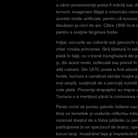
a căror proeminenţă putea fi mărită sau dim
turnurii, exagerare făţişă a volumului natur
acestei mode artificiale, pentru că turnura
douăzeci şi cinci de ani. Către 1890 încă 
pentru a susţine lărgimea fustei.
Iniţial, cercurile au coborât sub genunchi
chiar croiala princesse, fără tăietură în ta
plată în faţă, cu o trenă triunghiulară din
şi, din acest motiv, suflecată sau prinsă î
altă culoare. Din 1870, poala a fost adusă
funde, turnura a canalizat atenţia înspre p
mai amplă, susţinută de o pernuţă numită 
cute plate. Prezenţa drapajelor au impus a
Turnura s-a menţinut până la conturarea no
Peste rochii se purtau şalurile indiene sau
timp ce bonetele şi voalurile reflectau trăs
rezervat dreptul de a folosi pălăriile cu pe
participarea la un spectacol de teatru, op
boruri largi, încadrând faţa şi împiedicân