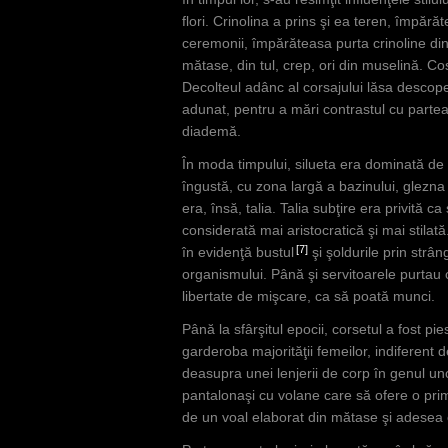
flori. Crinolina a prins şi ea teren, împără
ceremonii, împărăteasa purta crinoline din
mătase, din tul, crep, ori din muselină. C
Decolteul adânc al corsajului lăsa descoper
adunat, pentru a mări contrastul cu partea
diademă.
În moda timpului, silueta era dominată de
îngustă, cu zona largă a bazinului, glezna 
era, însă, talia. Talia subţire era privită c
considerată mai aristocratică şi mai stilat
7
în evidenţă bustul
şi şoldurile prin strân
organismului. Până şi servitoarele purtau 
libertate de mişcare, ca să poată munci.
Până la sfârşitul epocii, corsetul a fost p
garderoba majorităţii femeilor, indiferent de
deasupra unei lenjerii de corp în genul u
pantalonaşi cu volane care să ofere o pri
de un voal elaborat din mătase şi adesea er