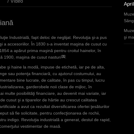
ter)
i
Video
Apri
Muzee
Sânge
iană
Muzee
şi mar
ie Industrială, fapt deloc de neglijat. Revoluţia şi-a pus
 şi a accesoriilor. În 1830 s-a inventat maşina de cusut cu
n 1854 a apărut prima maşină pentru croitul hainelor, în
1
ă 1900, maşina de cusut nasturi
.
e şi haine la modă, impuse de etichetă, iar pe de alta,
ânge sau potenţa financiară, cu ajutorul costumului, au
entare bine lucrate, de calitate, în pas cu timpul, lucru
dustrializarea, garderobele noii clase de mijloc, în
 multe posibilităţi financiare, au devenit mai variate, iar
e cusut şi a tiparelor de hârtie au crescut calitatea
tificiale a avut ca rezultat diversificarea ofertei ţesăturilor
ceput să fie solicitate, pentru confecţionarea de rochii,
stru indigo. Revoluţia industrială a generat, destul de rapid,
ea comerţului vestimentar de masă.