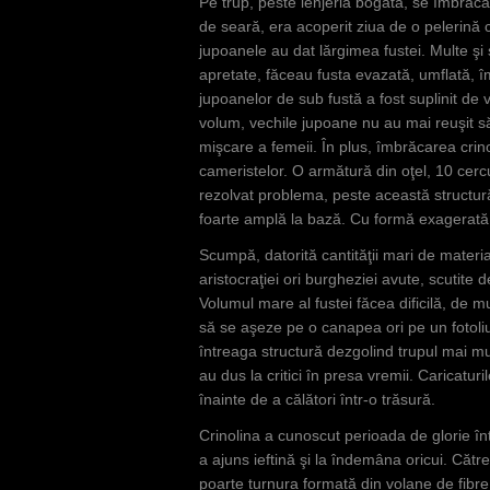
Pe trup, peste lenjeria bogată, se îmbrăca
de seară, era acoperit ziua de o pelerină 
jupoanele au dat lărgimea fustei. Multe şi
apretate, făceau fusta evazată, umflată, î
jupoanelor de sub fustă a fost suplinit de
volum, vechile jupoane nu au mai reuşit să 
mişcare a femeii. În plus, îmbrăcarea crino
cameristelor. O armătură din oţel, 10 cercu
rezolvat problema, peste această structur
foarte amplă la bază. Cu formă exagerată,
Scumpă, datorită cantităţii mari de material
aristocraţiei ori burgheziei avute, scutite 
Volumul mare al fustei făcea dificilă, de mul
să se aşeze pe o canapea ori pe un fotoliu.
întreaga structură dezgolind trupul mai mu
au dus la critici în presa vremii. Caricatur
înainte de a călători într-o trăsură.
Crinolina a cunoscut perioada de glorie înt
a ajuns ieftină şi la îndemâna oricui. Cătr
poarte turnura formată din volane de fibre