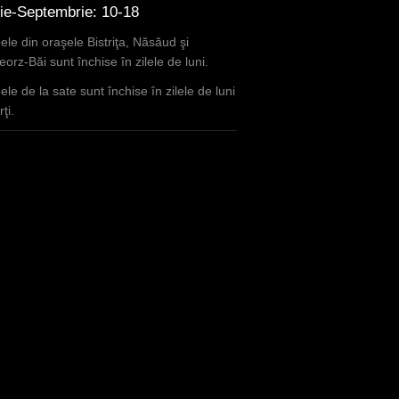
lie-Septembrie: 10-18
le din oraşele Bistriţa, Năsăud şi
orz-Băi sunt închise în zilele de luni.
le de la sate sunt închise în zilele de luni
ţi.