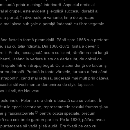
inuată printr-o chingă interioară. Aspectul erotic al
al al crupei, este evident şi explică succesul durabil al
 s-a purtat, în diversele ei variante, timp de aproape
se mai plasa sub şale o perniţă îndesată cu fibre vegetale
 dând fustei o formă piramidală. Până spre 1868 s-a preferat
lie, sau cu talia ridicată. Din 1868-1872, fusta a devenit
 profil. Poala, nesusţinută acum suficient, rămânea mai lungă
n benzi, lăsând la vedere fusta de dedesubt, de obicei de
 în spate într-un drapaj bogat. Cu o abundenţă de falduri şi
artea dorsală. Purtată la toate vârstele, turnura a fost când
strapontin, când mai redusă, sugerată mai mult prin câteva
cestui stil vestimentar denumirea de style tapissier.
ului stil, Art Nouveau.
 pelerinele. Pelerina era dintr-o bucată sau cu volane. În
ăturile epocii victoriene, reprezentatele sexului frumos şi-au
8
ne şi fascinatoarele
pentru ocazii speciale, precum
eră sau celebrele garden parties. Pe la 1830, pălăria avea
d purtătoarea să vadă şi să audă. Era fixată pe cap cu