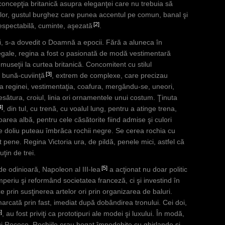
concepţia britanică asupra eleganţei care nu trebuia să
iştilor, gustul burghez care punea accentul pe comun, banal şi
2
respectabilă, cuminte, aşezată
.
nii, s-a dovedit o Doamnă a epocii. Fără a aluneca în
le regale, regina a fost o pasionată de modă vestimentară
museţii la curtea britanică. Concomitent cu stilul
3
şi bună-cuviinţă
, extrem de complexe, care precizau
 reginei, vestimentaţia, coafura, mergându-se, uneori,
esătura, croiul, linia ori ornamentele unui costum. Ţinuta
4
, din tul, cu trenă, cu voalul lung, pentru a atinge trena,
oarea albă, pentru cele căsătorite fiind admise şi culori
de doliu puteau îmbrăca rochii negre. Se cerea rochia cu
pene. Regina Victoria ura, de pildă, penele mici, astfel că
ţin de trei.
5
de odinioară, Napoleon al III-lea
a acţionat nu doar politic
imperiu şi reformând societatea franceză, ci şi investind în
ze prin susţinerea artelor ori prin organizarea de baluri.
rcată prin fast, imediat după dobândirea tronului. Cei doi,
6
, au fost priviţi ca prototipuri ale modei şi luxului. În modă,
lului Rococo. Rochiile erau bogat împodobite cu ghirlande şi