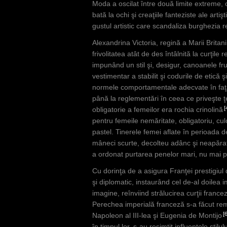
Moda a oscilat între două limite extreme, 
bată la ochi şi creaţiile fanteziste ale art
gustul artistic care scandaliza burghezia 
Alexandrina Victoria, regină a Marii Brita
frivolitatea atât de des întâlnită la curţi
impunând un stil şi, desigur, canoanele fru
vestimentar a stabilit şi codurile de etică 
normele comportamentale adecvate în faţa
până la reglementări în ceea ce priveşte ţ
obligatorie a femeilor era rochia crinolină
pentru femeile nemăritate, obligatoriu, cul
pastel. Tinerele femei aflate în perioada 
mâneci scurte, decolteu adânc şi neapărat 
a ordonat purtarea penelor mari, nu mai pu
Cu dorinţa de a asigura Franţei prestigiul 
şi diplomatic, instaurând cel de-al doilea 
imagine, reînviind strălucirea curţii france
Perechea imperială franceză s-a făcut rema
Napoleon al III-lea şi Eugenia de Montijo
în timpul lor, s-au resimţit influenţele sti