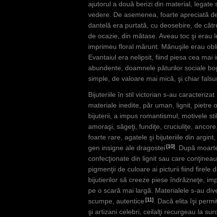
ajutorul a două benzi din material, legate s
vedere. De asemenea, foarte apreciată de 
dantelă era purtată, cu deosebire, de către
de ocazie, din mătase. Aveau toc şi erau le
imprimeu floral mărunt. Mănuşile erau obliga
Evantaiul era nelipsit, fiind piesa cea mai i
abundente, doamnele păturilor sociale boga
simple, de valoare mai mică, şi chiar falsur
Bijuteriile în stil victorian s-au caracteriz
materiale inedite, păr uman, lignit, pietre 
bijuterii, a impus romantismul, motivele stil
amoraşi, săgeţi, fundiţe, cruciuliţe, ancore
foarte rare, agatele şi bijuteriile din argi
10
gen insigne ale dragostei
. După moartea
confecţionate din lignit sau care conţineau 
pigmenţii de culoare ai picturii fiind firel
bijutierilor să creeze piese îndrăzneţe, imp
pe o scară mai largă. Materialele s-au divers
11
scumpe, autentice
. Dacă elita îşi perm
şi artizani celebri, ceilalţi recurgeau la su