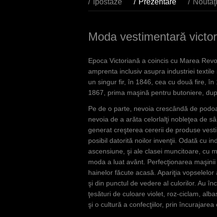
n
Ipostaze
Prezentare
(aktiver Rei
Noutăţ
d
h
Moda vestimentară victor
i
Epoca Victoriană a coincis cu Marea Revoluţ
e
amprenta inclusiv asupra industriei textile
r
un singur fir, în 1846, cea cu două fire, î
1867, prima maşină pentru butoniere, dup
Pe de o parte, nevoia crescândă de podoab
nevoia de a arăta celorlalţi nobleţea de s
generat creşterea cererii de produse vestim
posibil datorită noilor invenţii. Odată cu in
ascensiune, şi ale clasei muncitoare, cu mai
moda a luat avânt. Perfecţionarea maşinii d
hainelor făcute acasă. Apariţia vopselelor ar
şi din punctul de vedere al culorilor. Au în
ţesături de culoare violet, roz-ciclam, alba
şi o cultură a confecţiilor, prin încurajar