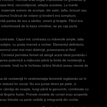
teasa fiind, necondiţionat, adepta acesteia. La marile
 materiale extrem de scumpe, din satin, tafta, brocart sau
ostumul încărcat de volane şi broderii era somptuos.
ită partea de sus a sânilor, umerii şi braţele. Părul era
 voluminoasă de la baza crinolinei, iar pe cap purta
 contraste. Capul mic contrasta cu mânecile ample, talia
subţire, cu poala imensă a rochiei. Elementul definitoriu
a semnul unei mai mari distincţii, posesoarea ei fiind
ă. Corsetul permitea femeii să atingă acest ideal punându-i
gerea puternică a mijlocului până la limita de rezistenţă a
corsete, însă nu le încheiau strâns fiindcă aveau nevoie de
iesa de rezistenţă în vestimentaţia feminină regăsindu-se în
 statutul lor social. Nu era purtat direct pe piele, ci
nor cămăşi de noapte, lungi până la genunchi, combinate cu
mă lărgime fustei. Primele modele de corset erau acoperite
au folosite ca parte vizibilă şi integrantă din rochie.