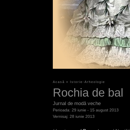
Acasă
»
Istorie-Arheologie
S
Rochia de bal
i
e
Jurnal de modă veche
29 iunie - 15 august 2013
s
28 iunie 2013
i