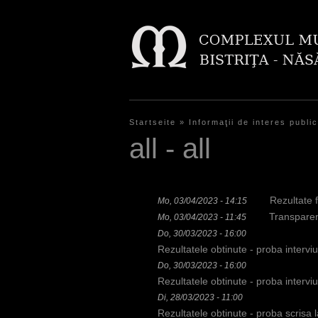
Startseite
»
Informaţii de interes public
S
all - all
i
e
Rezultate 
Mo, 03/04/2023 - 14:15
s
Transparen
Mo, 03/04/2023 - 11:45
i
Do, 30/03/2023 - 16:00
Rezultatele obtinute - proba interv
n
Do, 30/03/2023 - 16:00
d
Rezultatele obtinute - proba interv
Di, 28/03/2023 - 11:00
h
Rezultatele obtinute - proba scrisa