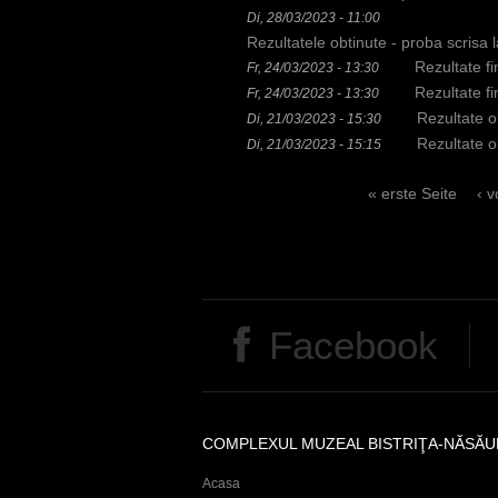
i
Di, 28/03/2023 - 11:00
Rezultatele obtinute - proba scrisa
e
Rezultate fi
Fr, 24/03/2023 - 13:30
r
Rezultate fi
Fr, 24/03/2023 - 13:30
Rezultate ob
Di, 21/03/2023 - 15:30
Rezultate ob
Di, 21/03/2023 - 15:15
S
« erste Seite
‹ v
e
i
t
Facebook
e
n
COMPLEXUL MUZEAL BISTRIŢA-NĂSĂU
Acasa