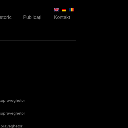
Istoric
Publicaţii
Kontakt
 supraveghetor
 supraveghetor
supraveghetor