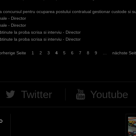
 la concursul pentru ocuparea postului contratual gestionar custode si 
nale - Director
nale - Director
tinute la proba scrisa si interviu - Director
tinute la proba scrisa si interviu - Director
orherige Seite
1
2
3
4
5
6
7
8
9
…
nächste Seit
Twitter
Youtube
D